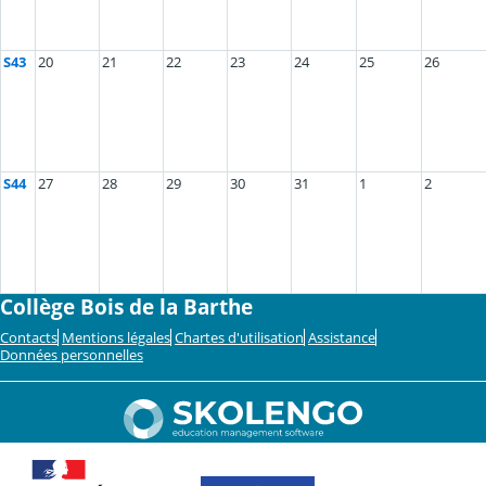
S43
20
21
22
23
24
25
26
S44
27
28
29
30
31
1
2
Collège Bois de la Barthe
Contacts
Mentions légales
Chartes d'utilisation
Assistance
Données personnelles