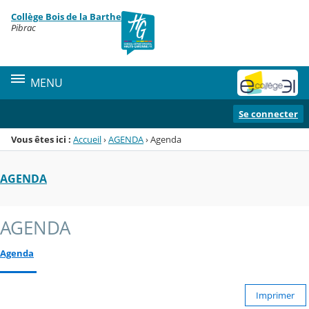
Panneau de gestion des cookies
Collège Bois de la Barthe
Menu de la rubrique
Contenu
Pibrac
MENU
Se connecter
Vous êtes ici :
Accueil
›
AGENDA
›
Agenda
AGENDA
AGENDA
Agenda
Imprimer