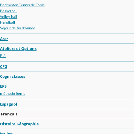
Badminton Tennis de Table
Basketball
Volley-ball
Handball
Sejour de fin d'année
Assr
Ateliers et Options
BIA
CFG
Cogni classes
EPS
méthodo 6eme
Espagnol
Français
Histoire Géographie
Italien