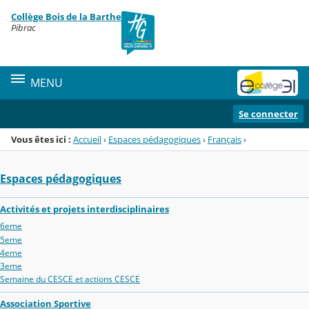
Panneau de gestion des cookies
Collège Bois de la Barthe
Menu de la rubrique
Contenu
Pibrac
MENU
Se connecter
Vous êtes ici :
Accueil
›
Espaces pédagogiques
›
Français
›
Espaces pédagogiques
Activités et projets interdisciplinaires
6eme
5eme
4eme
3eme
Semaine du CESCE et actions CESCE
Association Sportive