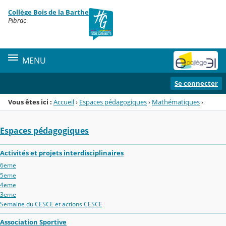
Panneau de gestion des cookies
Collège Bois de la Barthe
Menu de la rubrique
Contenu
Pibrac
MENU
Se connecter
Vous êtes ici :
Accueil
›
Espaces pédagogiques
›
Mathématiques
›
Espaces pédagogiques
Activités et projets interdisciplinaires
6eme
5eme
4eme
3eme
Semaine du CESCE et actions CESCE
Association Sportive