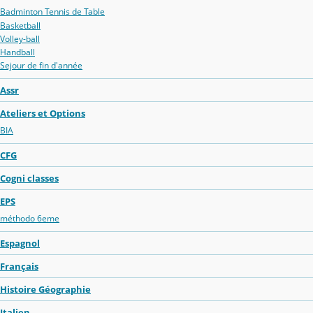
Badminton Tennis de Table
Basketball
Volley-ball
Handball
Sejour de fin d'année
Assr
Ateliers et Options
BIA
CFG
Cogni classes
EPS
méthodo 6eme
Espagnol
Français
Histoire Géographie
Italien