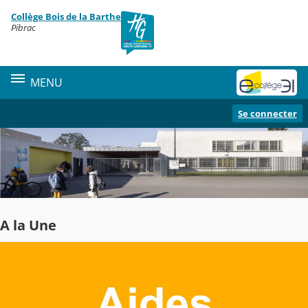
Panneau de gestion des cookies
Collège Bois de la Barthe
Contenu
Pibrac
MENU
Se connecter
A la Une