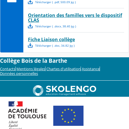
Télécharger
( .
pdf
,
500.09
ko
)
Orientation des familles vers le dispositif
CLAS
Télécharger
( .
docx
,
38.40
ko
)
Fiche Liaison collège
Télécharger
( .
doc
,
34.82
ko
)
Collège Bois de la Barthe
Contacts
Mentions légales
Chartes d'utilisation
Assistance
Données personnelles