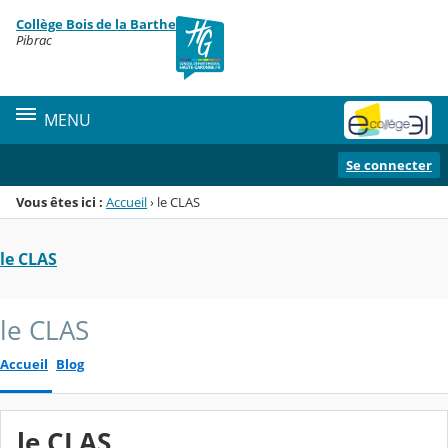
Panneau de gestion des cookies
Collège Bois de la Barthe
Menu de la rubrique
Contenu
Pibrac
MENU
Se connecter
Vous êtes ici :
Accueil
›
le CLAS
le CLAS
le CLAS
Accueil
Blog
le CLAS