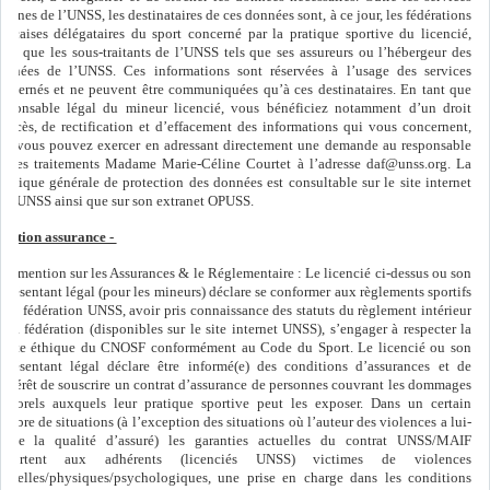
nternes de l’UNSS, les destinataires de ces données sont, à ce jour, les fédérations
rançaises délégataires du sport concerné par la pratique sportive du licencié,
insi que les sous-traitants de l’UNSS tels que ses assureurs ou l’hébergeur des
onnées de l’UNSS. Ces informations sont réservées à l’usage des services
oncernés et ne peuvent être communiquées qu’à ces destinataires. En tant que
esponsable légal du mineur licencié, vous bénéficiez notamment d’un droit
’accès, de rectification et d’effacement des informations qui vous concernent,
ue vous pouvez exercer en adressant directement une demande au responsable
e ces traitements Madame Marie-Céline Courtet à l’adresse daf@unss.org. La
olitique générale de protection des données est consultable sur le site internet
e l’UNSS ainsi que sur son extranet OPUSS.
ention assurance -
ne mention sur les Assurances & le Réglementaire : Le licencié ci-dessus ou son
eprésentant légal (pour les mineurs) déclare se conformer aux règlements sportifs
e la fédération UNSS, avoir pris connaissance des statuts du règlement intérieur
e la fédération (disponibles sur le site internet UNSS), s’engager à respecter la
harte éthique du CNOSF conformément au Code du Sport. Le licencié ou son
eprésentant légal déclare être informé(e) des conditions d’assurances et de
’intérêt de souscrire un contrat d’assurance de personnes couvrant les dommages
orporels auxquels leur pratique sportive peut les exposer. Dans un certain
ombre de situations (à l’exception des situations où l’auteur des violences a lui-
ême la qualité d’assuré) les garanties actuelles du contrat UNSS/MAIF
pportent aux adhérents (licenciés UNSS) victimes de violences
exuelles/physiques/psychologiques, une prise en charge dans les conditions