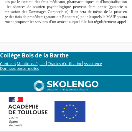
révues par le contrat, des frais médicaux, pharmaceutiques et d’hospitalisation
ont les séances de soutien psychologique peuvent faire partie (garantie «
ndemnisation des Dommages Corporels »). Il en sera de même de la prise en
harge des frais de procédure (garantie « Recours ») pour lesquels la MAIF pourra
galement proposer les services d’un avocat auquel elle fait régulièrement appel.
»
Collège Bois de la Barthe
Contacts
Mentions légales
Chartes d'utilisation
Assistance
Données personnelles