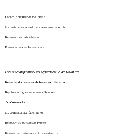
Donner le meilleur de moi-même
Me contrôler en évitant toute violence et incivilité
Respecter l’autorité arbitrale
Écouter et accepter les remarques
Lors des championnats, des déplacements et des rencontres
Respecter et m'enrichir de toutes les différences
Représenter dignement mon établissement
Je m’engage à :
Me conformer aux règles du jeu
Respecter les décisions de l’arbitre
Respecter mes adversaires et mes partenaires