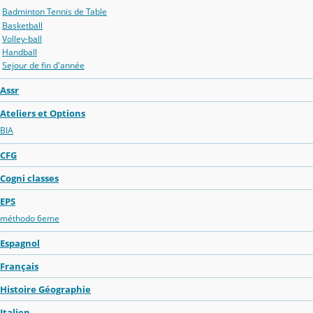
Badminton Tennis de Table
Basketball
Volley-ball
Handball
Sejour de fin d'année
Assr
Ateliers et Options
BIA
CFG
Cogni classes
EPS
méthodo 6eme
Espagnol
Français
Histoire Géographie
Italien