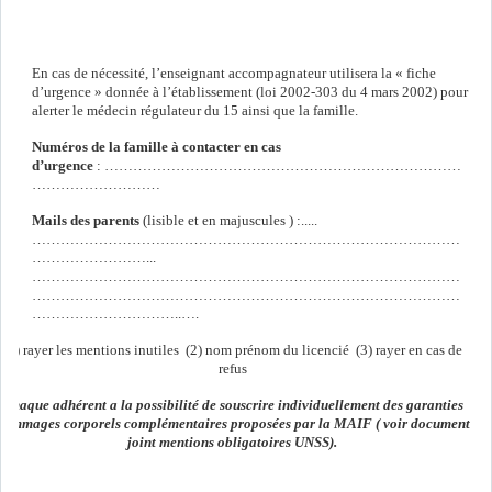
En cas de nécessité, l’enseignant accompagnateur utilisera la « fiche
d’urgence » donnée à l’établissement (loi 2002-303 du 4 mars 2002) pour
alerter le médecin régulateur du 15 ainsi que la famille.
Numéros de la famille à contacter en cas
d’urgence
: …………………………………………………………………
………………………
Mails des parents
(lisible et en majuscules ) :.....
………………………………………………………………………………
……………………...
………………………………………………………………………………
………………………………………………………………………………
…………………………..….
(1) rayer les mentions inutiles (2) nom prénom du licencié (3) rayer en cas de
refus
Chaque adhérent a la possibilité de souscrire individuellement des garanties
dommages corporels complémentaires proposées par la MAIF ( voir document
joint mentions obligatoires UNSS).