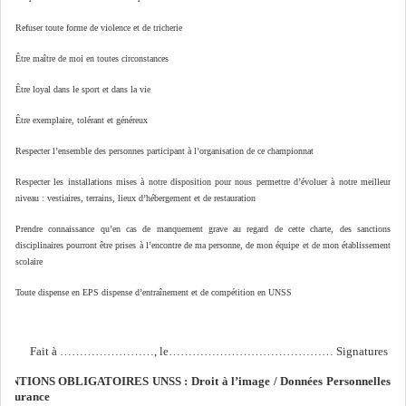
Refuser toute forme de violence et de tricherie
Être maître de moi en toutes circonstances
Être loyal dans le sport et dans la vie
Être exemplaire, tolérant et généreux
Respecter l’ensemble des personnes participant à l’organisation de ce championnat
Respecter les installations mises à notre disposition pour nous permettre d’évoluer à notre meilleur
niveau : vestiaires, terrains, lieux d’hébergement et de restauration
Prendre connaissance qu’en cas de manquement grave au regard de cette charte, des sanctions
disciplinaires pourront être prises à l’encontre de ma personne, de mon équipe et de mon établissement
scolaire
Toute dispense en EPS dispense d’entraînement et de compétition en UNSS
Fait à ……………………, le…………………………………… Signatures
ENTIONS OBLIGATOIRES UNSS : Droit à l’image / Données Personnelles
 Assurance