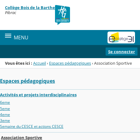
Panneau de gestion des cookies
Collège Bois de la Barthe
Menu de la rubrique
Contenu
Pibrac
MENU
Se connecter
Vous êtes ici :
Accueil
›
Espaces pédagogiques
›
Association Sportive
Espaces pédagogiques
Activités et projets interdisciplinaires
6eme
5eme
4eme
3eme
Semaine du CESCE et actions CESCE
Association Sportive