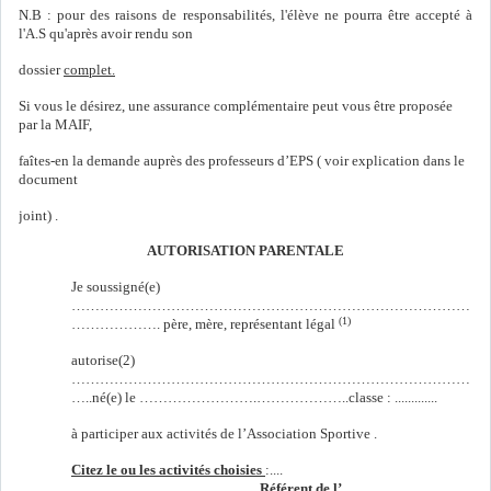
N.B : pour des raisons de responsabilités, l'élève ne pourra être accepté à
l'A.S qu'après avoir rendu son
dossier
complet.
Si vous le désirez, une assurance complémentaire peut vous être proposée
par la MAIF,
faîtes-en la demande auprès des professeurs d’EPS ( voir explication dans le
document
joint) .
AUTORISATION PARENTALE
Je soussigné(e)
…………………………………………………………………………
(1)
………………. père, mère, représentant légal
autorise(2)
…………………………………………………………………………
…..né(e) le …………………….………………..classe : .............
à participer aux activités de l’Association Sportive .
Citez le ou les activités choisies
:....
….....................................................
Référent de l’