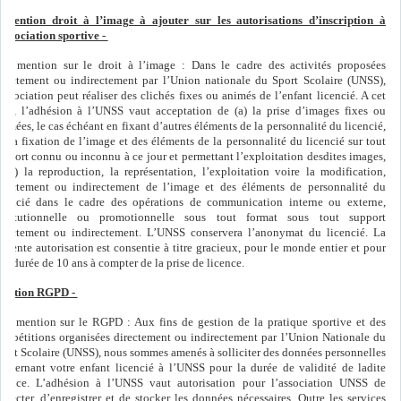
 Mention droit à l’image à ajouter sur les autorisations d’inscription à
’association sportive -
ne mention sur le droit à l’image : Dans le cadre des activités proposées
irectement ou indirectement par l’Union nationale du Sport Scolaire (UNSS),
’association peut réaliser des clichés fixes ou animés de l’enfant licencié. A cet
ffet, l’adhésion à l’UNSS vaut acceptation de (a) la prise d’images fixes ou
nimées, le cas échéant en fixant d’autres éléments de la personnalité du licencié,
b) la fixation de l’image et des éléments de la personnalité du licencié sur tout
upport connu ou inconnu à ce jour et permettant l’exploitation desdites images,
t (s) la reproduction, la représentation, l’exploitation voire la modification,
irectement ou indirectement de l’image et des éléments de personnalité du
icencié dans le cadre des opérations de communication interne ou externe,
nstitutionnelle ou promotionnelle sous tout format sous tout support
irectement ou indirectement. L’UNSS conservera l’anonymat du licencié. La
résente autorisation est consentie à titre gracieux, pour le monde entier et pour
ne durée de 10 ans à compter de la prise de licence.
ention RGPD -
ne mention sur le RGPD : Aux fins de gestion de la pratique sportive et des
ompétitions organisées directement ou indirectement par l’Union Nationale du
port Scolaire (UNSS), nous sommes amenés à solliciter des données personnelles
oncernant votre enfant licencié à l’UNSS pour la durée de validité de ladite
icence. L’adhésion à l’UNSS vaut autorisation pour l’association UNSS de
ollecter, d’enregistrer et de stocker les données nécessaires. Outre les services