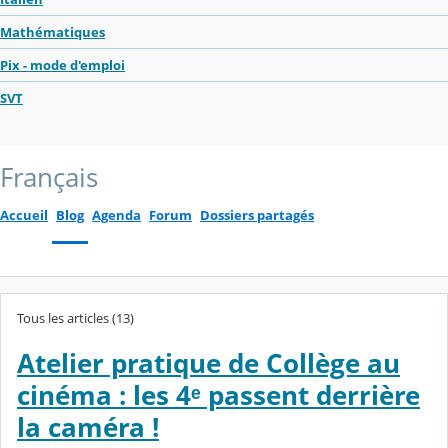
Mathématiques
Pix - mode d'emploi
SVT
Français
Accueil
Blog
Agenda
Forum
Dossiers partagés
Tous les articles (13)
Atelier pratique de Collège au
cinéma : les 4ᵉ passent derrière
la caméra !