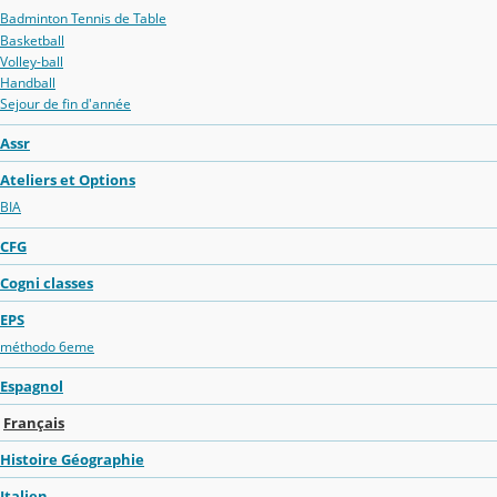
Badminton Tennis de Table
Basketball
Volley-ball
Handball
Sejour de fin d'année
Assr
Ateliers et Options
BIA
CFG
Cogni classes
EPS
méthodo 6eme
Espagnol
Français
Histoire Géographie
Italien