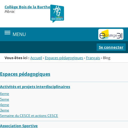
Panneau de gestion des cookies
Collège Bois de la Barthe
Menu de la rubrique
Contenu
Pibrac
MENU
Se connecter
Vous êtes ici :
Accueil
›
Espaces pédagogiques
›
Français
›
Blog
Espaces pédagogiques
Activités et projets interdisciplinaires
6eme
5eme
4eme
3eme
Semaine du CESCE et actions CESCE
Association Sportive